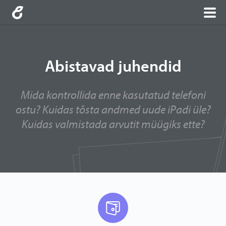
Abistavad juhendid
Mida kontrollida enne kasutatud telefoni
ostu? Kuidas tõsta andmed uude iPadi üle?
Kuidas valmistada arvutit müügiks ette?