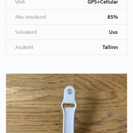
Võrk
GPS+Cellular
Aku seisukord
85%
Seisukord
Uus
Asukoht
Tallinn