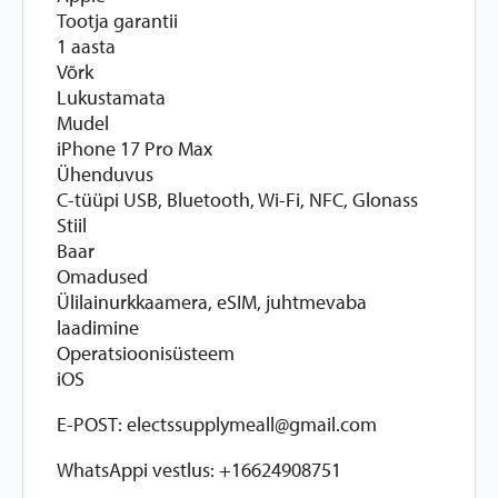
Tootja garantii
1 aasta
Võrk
Lukustamata
Mudel
iPhone 17 Pro Max
Ühenduvus
C-tüüpi USB, Bluetooth, Wi-Fi, NFC, Glonass
Stiil
Baar
Omadused
Ülilainurkkaamera, eSIM, juhtmevaba
laadimine
Operatsioonisüsteem
iOS
E-POST: electssupplymeall@gmail.com
WhatsAppi vestlus: +16624908751