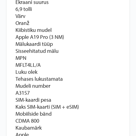
Ekraani suurus
6,9 tolli
Värv
Oranž
Kiibistiku mudel
Apple A19 Pro (3 NM)
Mälukaardi tüüp
Sisseehitatud mälu
MPN
MFLT4LL/A
Luku olek
Tehases lukustamata
Mudeli number
A3157
SIM-kaardi pesa
Kaks SIM-kaarti (SIM + eSIM)
Mobiilside bänd
CDMA 800
Kaubamärk
Apple