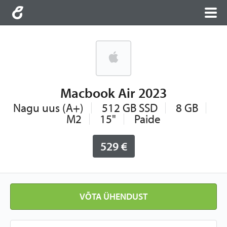
Macbook Air 2023
Nagu uus (A+)
512 GB SSD
8 GB
M2
15"
Paide
529 €
VÕTA ÜHENDUST