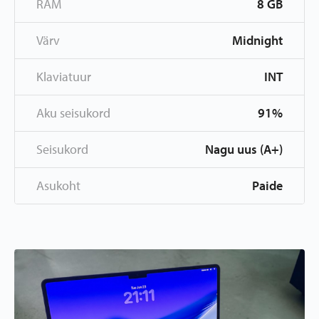
RAM
8 GB
Värv
Midnight
Klaviatuur
INT
Aku seisukord
91%
Seisukord
Nagu uus (A+)
Asukoht
Paide