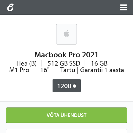
Macbook Pro 2021
Hea (B)
512 GB SSD
16 GB
M1 Pro
16"
Tartu | Garantii 1 aasta
1200 €
VÕTA ÜHENDUST