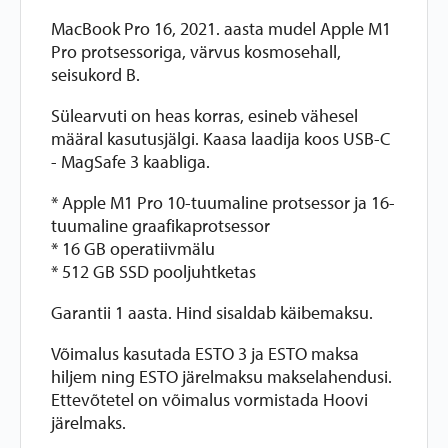
MacBook Pro 16, 2021. aasta mudel Apple M1
Pro protsessoriga, värvus kosmosehall,
seisukord B.
Sülearvuti on heas korras, esineb vähesel
määral kasutusjälgi. Kaasa laadija koos USB-C
- MagSafe 3 kaabliga.
* Apple M1 Pro 10-tuumaline protsessor ja 16-
tuumaline graafikaprotsessor
* 16 GB operatiivmälu
* 512 GB SSD pooljuhtketas
Garantii 1 aasta. Hind sisaldab käibemaksu.
Võimalus kasutada ESTO 3 ja ESTO maksa
hiljem ning ESTO järelmaksu makselahendusi.
Ettevõtetel on võimalus vormistada Hoovi
järelmaks.