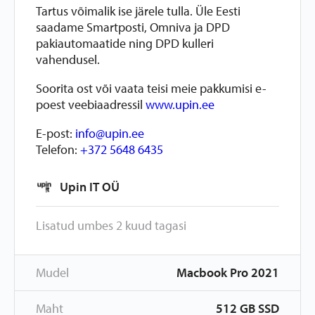
Tartus võimalik ise järele tulla. Üle Eesti
saadame Smartposti, Omniva ja DPD
pakiautomaatide ning DPD kulleri
vahendusel.
Soorita ost või vaata teisi meie pakkumisi e-
poest veebiaadressil
www.upin.ee
E-post:
info@upin.ee
Telefon:
+372 5648 6435
Upin IT OÜ
Lisatud umbes 2 kuud tagasi
Mudel
Macbook Pro 2021
Maht
512 GB SSD