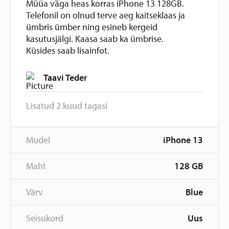
Müüa väga heas korras iPhone 13 128GB.
Telefonil on olnud terve aeg kaitseklaas ja
ümbris ümber ning esineb kergeid
kasutusjälgi. Kaasa saab ka ümbrise.
Küsides saab lisainfot.
Taavi Teder
Lisatud 2 kuud tagasi
Mudel
iPhone 13
Maht
128 GB
Värv
Blue
Seisukord
Uus