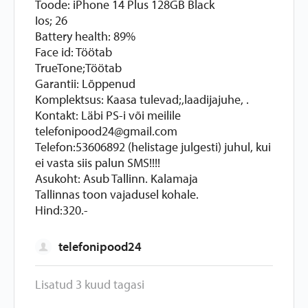
Toode: iPhone 14 Plus 128GB Black
Ios; 26
Battery health: 89%
Face id: Töötab
TrueTone;Töötab
Garantii: Lõppenud
Komplektsus: Kaasa tulevad;,laadijajuhe, .
Kontakt: Läbi PS-i või meilile
telefonipood24@gmail.com
Telefon:53606892 (helistage julgesti) juhul, kui
ei vasta siis palun SMS!!!!
Asukoht: Asub Tallinn. Kalamaja
Tallinnas toon vajadusel kohale.
Hind:320.-
telefonipood24
Lisatud 3 kuud tagasi