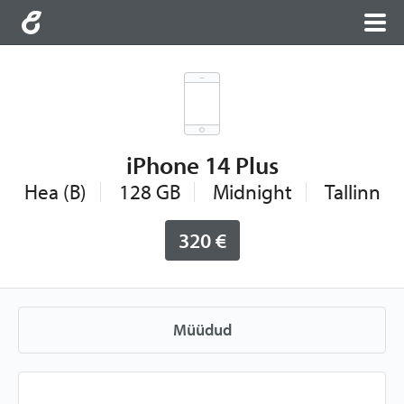
iPhone 14 Plus
Hea (B)
128 GB
Midnight
Tallinn
320 €
Müüdud