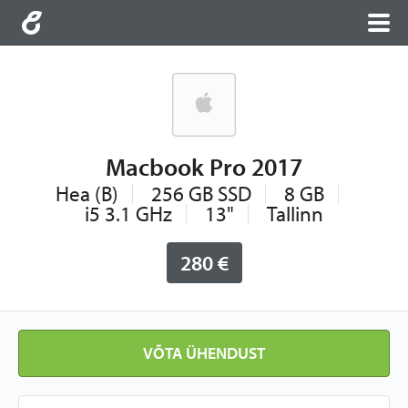
Macbook Pro 2017
Hea (B)
256 GB SSD
8 GB
i5 3.1 GHz
13"
Tallinn
280 €
VÕTA ÜHENDUST