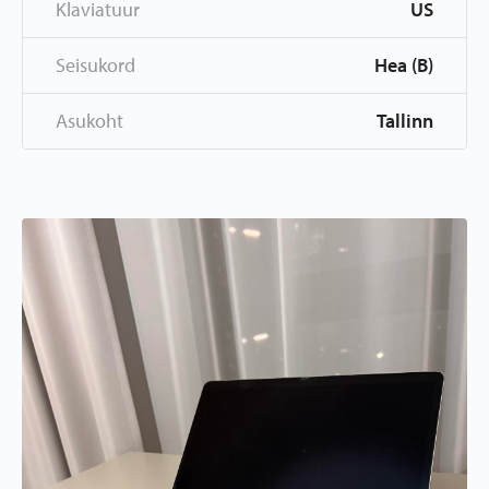
Klaviatuur
US
Seisukord
Hea (B)
Asukoht
Tallinn