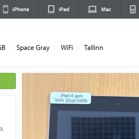
iPhone
iPad
Mac
GB
Space Gray
WiFi
Tallinn
b,