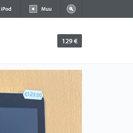
iPod
Muu
129 €