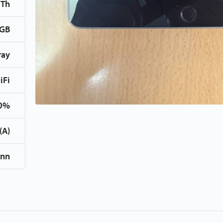
6Th
 GB
ray
iFi
0%
(A)
inn