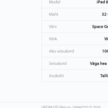
Mudel
iPad 
Maht
32
Värv
Space G
Võrk
W
Aku seisukord
10
Seisukord
Väga hea 
Asukoht
Tall
UPGR8 OÜ (Reg.nr: 16044755) © 2026