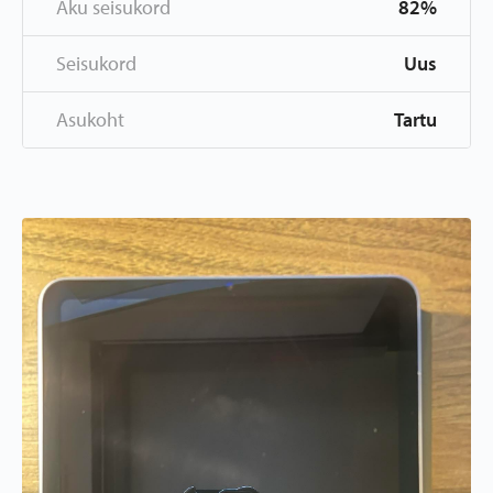
Aku seisukord
82%
Seisukord
Uus
Asukoht
Tartu