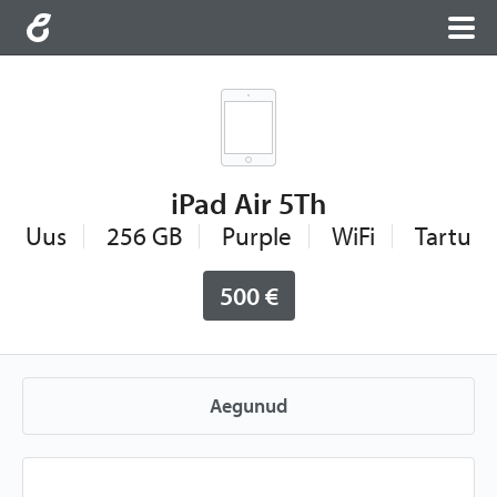
iPad Air 5Th
Uus
256 GB
Purple
WiFi
Tartu
500 €
Aegunud