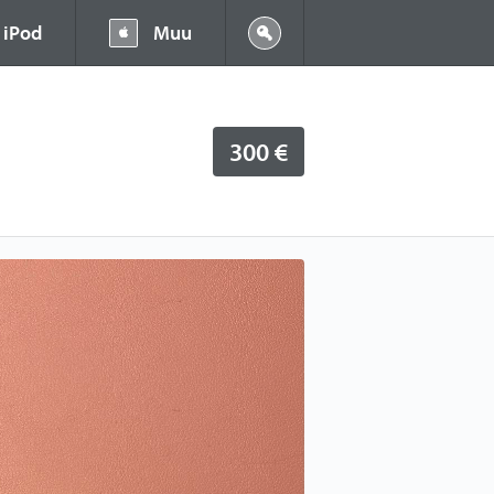
iPod
Muu
300 €