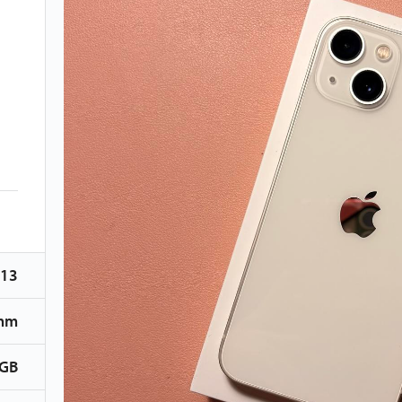
 13
mm
 GB