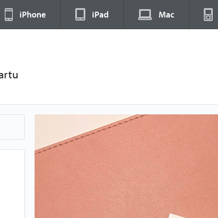
iPhone
iPad
Mac
artu