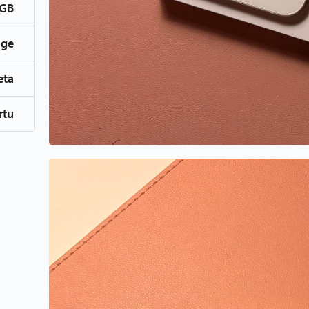
GB
lge
eta
rtu