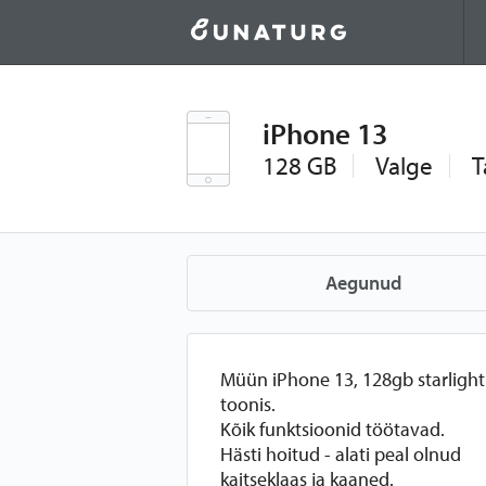
iPhone 13
128 GB
Valge
T
Aegunud
Müün iPhone 13, 128gb starlight
toonis.
Kõik funktsioonid töötavad.
Hästi hoitud - alati peal olnud
kaitseklaas ja kaaned.