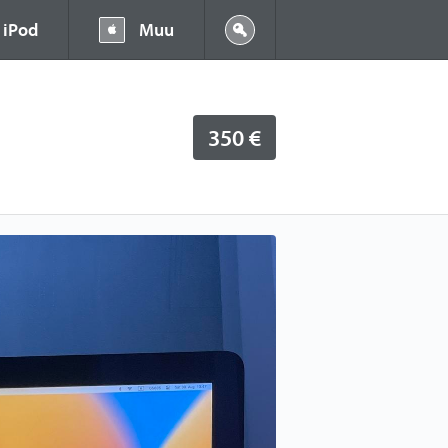
iPod
Muu
350 €