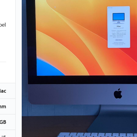
bel
Mac
mm
GB