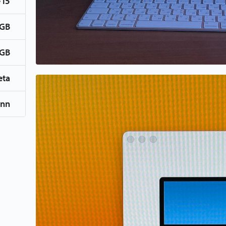
 i5
 GB
 GB
eta
inn