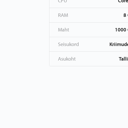
CPU
Core
RAM
8
Maht
1000
Seisukord
Kriimud
Asukoht
Tall