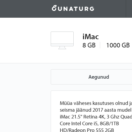
iMac
8 GB
1000 GB
Aegunud
Müüa väheses kasutuses olnud j
seisma jäänud 2017 aasta mudel
iMac 21.5" Retina 4K, 3 Ghz Qua
Core Intel Core i5, 8GB/1TB
HD/Radeon Pro 555 2GB