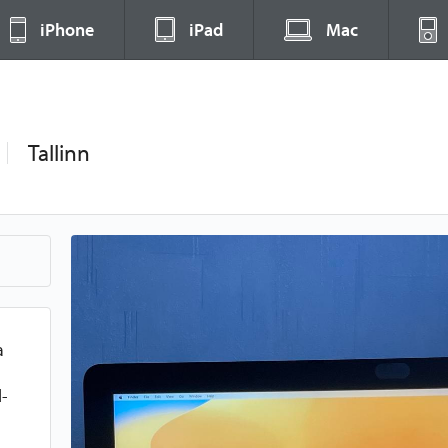
iPhone
iPad
Mac
Tallinn
a
d-