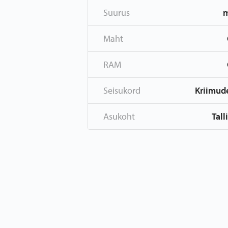
Suurus
Maht
RAM
Seisukord
Kriimud
Asukoht
Tall