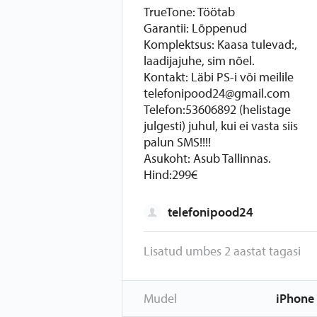
TrueTone: Töötab
Garantii: Lõppenud
Komplektsus: Kaasa tulevad:,
laadijajuhe, sim nõel.
Kontakt: Läbi PS-i või meilile
telefonipood24@gmail.com
Telefon:53606892 (helistage
julgesti) juhul, kui ei vasta siis
palun SMS!!!!
Asukoht: Asub Tallinnas.
Hind:299€
telefonipood24
Lisatud umbes 2 aastat tagasi
Mudel
iPhone