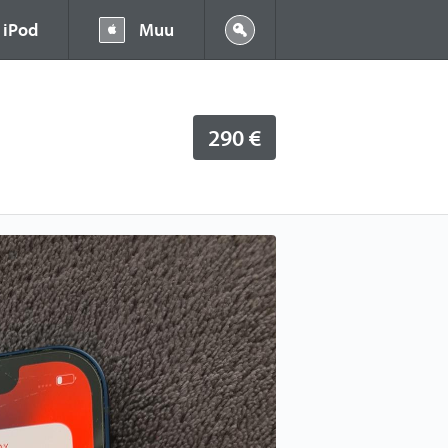
iPod
Muu
290 €