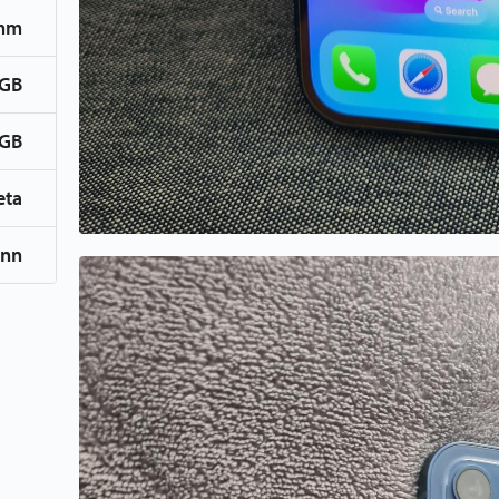
mm
GB
GB
eta
inn